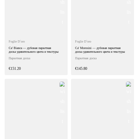
Foglie D`oro
Foglie D`oro
Ca' Bianca — дубовая паркетная
Ca' Morosini — дубовая паркетная
доска удивительного цвета и текстуры
доска удивительного цвета и текстуры
Паркетная доска
Паркетная доска
€151.20
€145.80