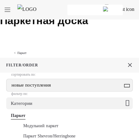
Главная
Паркет
/
/ Паркетная доска
Паркетная доска
Паркет
×
FILTER/ORDER
сортировать по:
новые поступления
фильтр по:
Категории
+
Паркет
Модульний паркет
Паркет Shevron/Herringbone