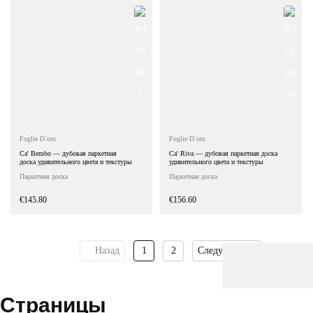
Foglie D`oro
Foglie D`oro
Ca' Bembo — дубовая паркетная
Ca' Riva — дубовая паркетная доска
доска удивительного цвета и текстуры
удивительного цвета и текстуры
Паркетная доска
Паркетная доска
€145.80
€156.60
Назад
1
2
Следующая
Найти:
Страницы