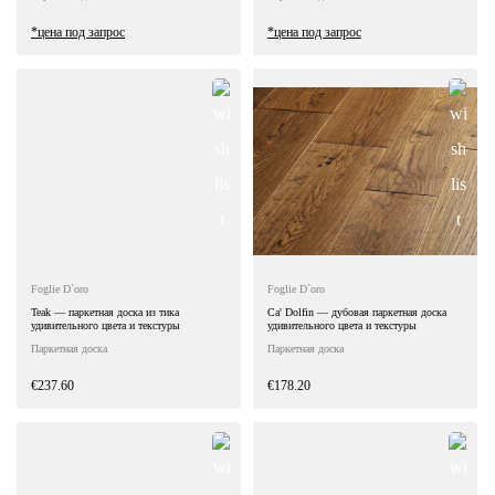
*цена под запрос
*цена под запрос
Foglie D`oro
Foglie D`oro
Teak — паркетная доска из тика
Ca' Dolfin — дубовая паркетная доска
удивительного цвета и текстуры
удивительного цвета и текстуры
Паркетная доска
Паркетная доска
€237.60
€178.20