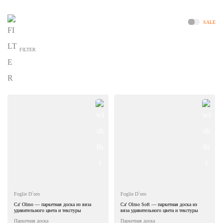
SALE
FILTER
Foglie D`oro
Foglie D`oro
Ca' Olmo — паркетная доска из вяза
Ca' Olmo Soft — паркетная доска из
удивительного цвета и текстуры
вяза удивительного цвета и текстуры
Паркетная доска
Паркетная доска