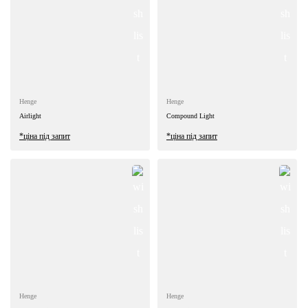
Henge
Henge
Airlight
Compound Light
*ціна під запит
*ціна під запит
Henge
Henge