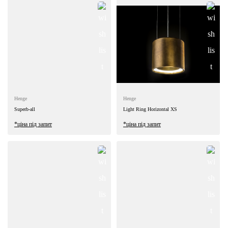
Henge
Henge
Superb-all
Light Ring Horizontal XS
*ціна під запит
*ціна під запит