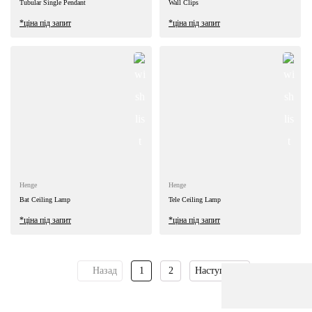
Tubular Single Pendant
Wall Clips
*ціна під запит
*ціна під запит
Henge
Henge
Bat Ceiling Lamp
Tele Ceiling Lamp
*ціна під запит
*ціна під запит
Назад
1
2
Наступна
Пошук: