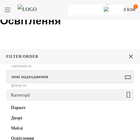
Головна
/ Освітлення
0
Освітлення
×
FILTER/ORDER
сортувати за:
нові надходження
фільтр по:
Категорії
+
Паркет
+
Двері
+
Меблі
Освітлення